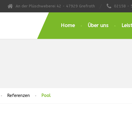
An der Plüschweberei 42 - 47929 Grefrath
02158 - 
Home
Über uns
Leis
Referenzen
Pool