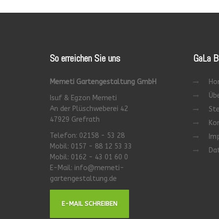
So
erreichen Sie uns
GaLa
B
Memeti Gartengestaltung GmbH
Ho
Übe
Isuf & Egzon Memeti
An der Plüschweberei 42
St
47929 Grefrath
Ko
Telefon: 02158 - 53 28
Im
Mobil: 0157 - 88 12 53 33
Da
Mobil: 0162 - 43 01 60 0
E-Mail:
info@memeti-
gartengestaltung.de
E-MAIL SCHREIBEN