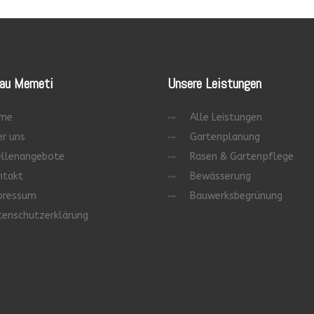
au Memeti
Unsere
Leistungen
me
Alle Leistungen
r uns
Gartenplanung
ellenangebote
Rasen & Gartenpflege
ntakt
Bewässerung
pressum
Bauwerksbegrünung
tenschutzerklärung