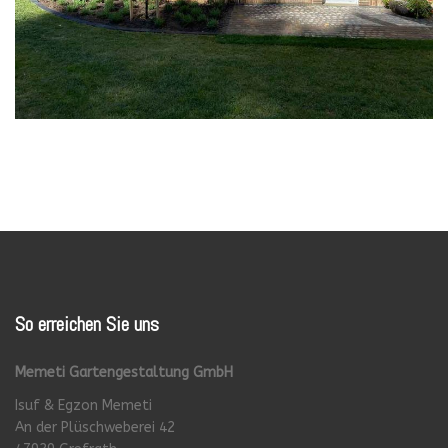
So
erreichen Sie uns
Memeti Gartengestaltung GmbH
Isuf & Egzon Memeti
An der Plüschweberei 42